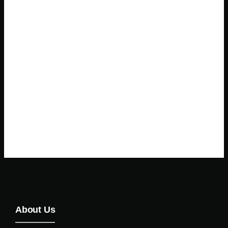
August 7, 2026
About Us