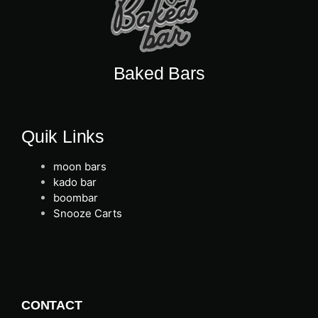
Baked Bars
Quik Links
moon bars
kado bar
boombar
Snooze Carts
CONTACT