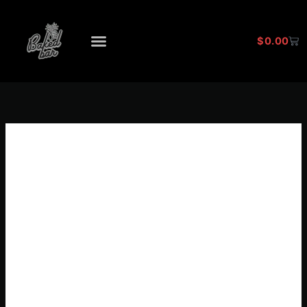
Skip
to
content
$
0.00
CA
Odkryj świat
zakładów i gier
kasynowych na