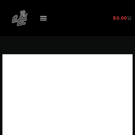
Skip
to
content
$
0.00
CA
Esplora il Mondo di
mystake: Una Guida
Completa