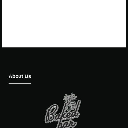
About Us