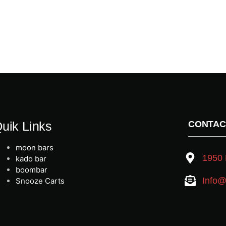
uik Links
CONTAC
moon bars
1950 
kado bar
boombar
Info@
Snooze Carts