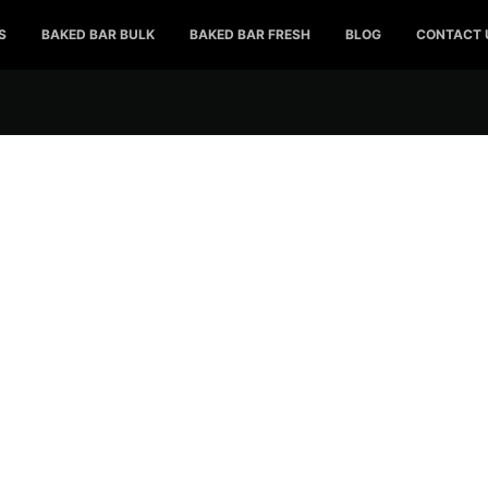
S
BAKED BAR BULK
BAKED BAR FRESH
BLOG
CONTACT 
Erfahrungen un
orteile bei bet3