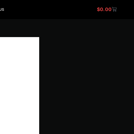
$
0.00
CART
US
d
65