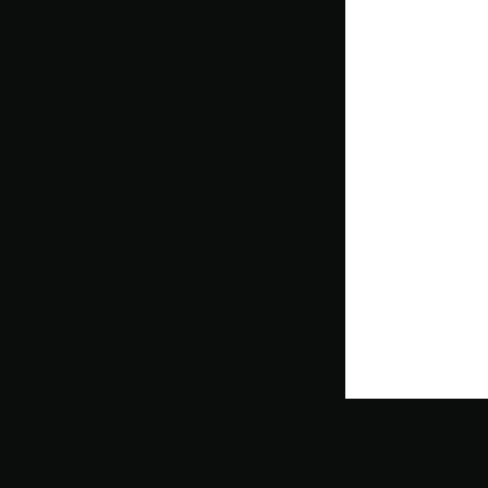
August 6, 2