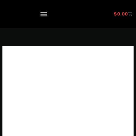
Skip
to
$
0.00
CA
content
OUR PRODUCTS
BAKED BAR BULK
BAKED BAR FRESH
CONTACT US
Explorando la
experiencia de juego
en betwarrior