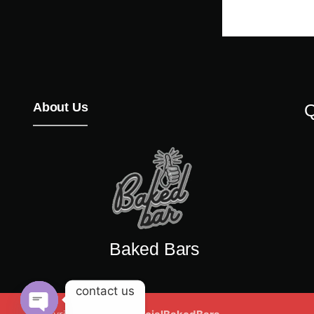
About Us
Q
Baked Bars
contact us