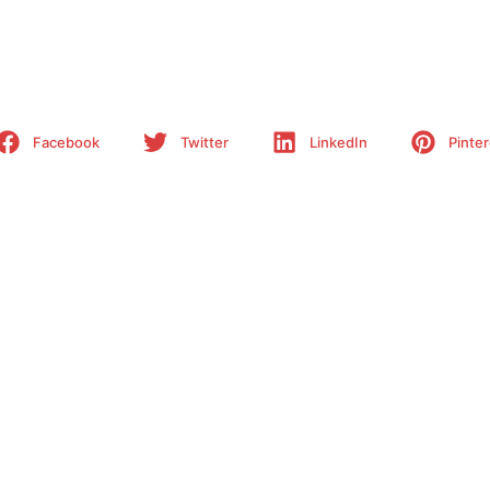
Share This Project
Facebook
Twitter
LinkedIn
Pinter
Related Posts
of
Maximize your
Wie Sie die
Th