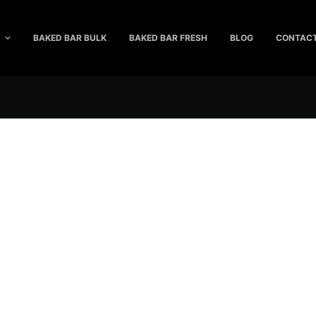
BAKED BAR BULK
BAKED BAR FRESH
BLOG
CONTACT
rømmen om d