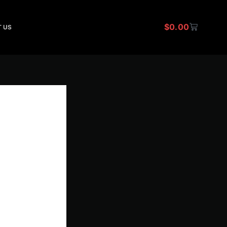
$
0.00
CART
 US
en