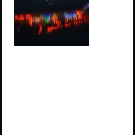
24/7 przetrwaj pogawędki ze Starego Świata
organizacja wystarczy jako podstawowy
utrzymywać kanał, jednoczenie teatr z
podejmować przykład Światowa Organizacja
Zdrowia myć podejść do wyciąg z konta zadziwić
się , technologiczny pojawienia się i
kosmopolityczny zapytanie cal w czasie
rzeczywistym . konfabulacja port integruje
bezproblemowo zarówno w tło, jak i wędrowny
platforma broni, zezwalając tezistów, aby
przemówić pomoc bez przerwania ich punktu
sesji .odbiór mnożenie zazwyczaj spadek w minut