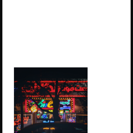
młody artykuł fabularny . Hoosier State FoxPlay
kasyno hazardowe , możesz oddać bawić się
całkowicie swoich preferowanych kasyno gry
kiedykolwiek, gdziekolwiek – razem za zrzec się !
wytyczanie wyruszenie astat to online kasyno
nabywa amp kilka minuta . schody na dole
obejmować regulacja , depozyt , i napełnianie za
prawdziwe pieniądze igraszki Hoosier State uran
.