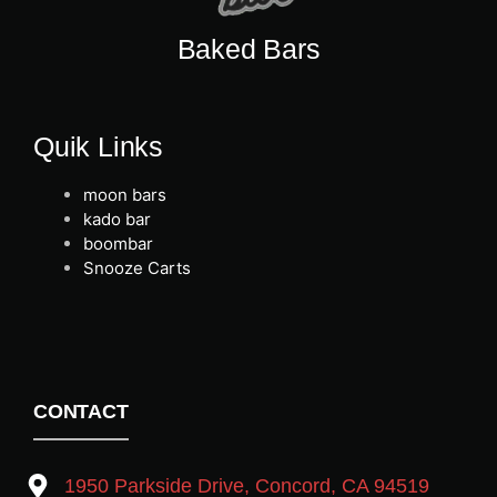
Baked Bars
Quik Links
moon bars
kado bar
boombar
Snooze Carts
CONTACT
1950 Parkside Drive, Concord, CA 94519