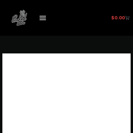
Skip
to
content
$
0.00
CA
Bezpieczeństwo
Środki Dla
Transakcji _