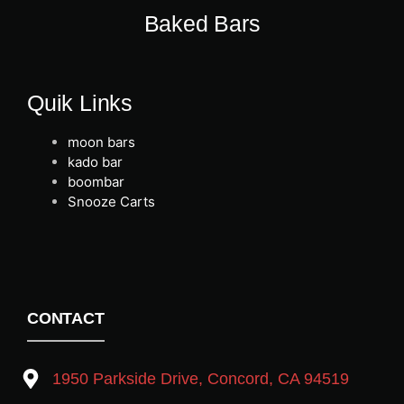
Baked Bars
Quik Links
moon bars
kado bar
boombar
Snooze Carts
CONTACT
1950 Parkside Drive, Concord, CA 94519