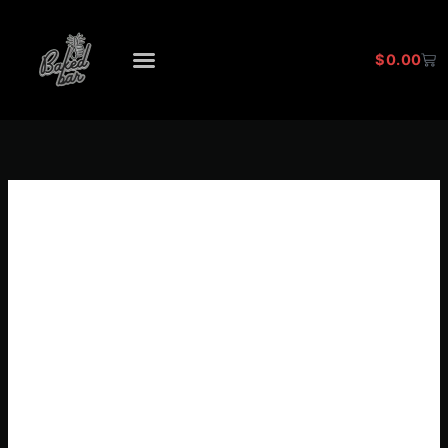
Skip
to
content
$
0.00
CA
A Experiência
Completa na bet365
Portugal