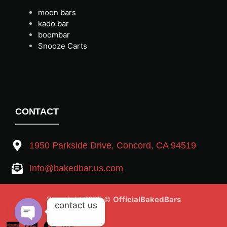
moon bars
kado bar
boombar
Snooze Carts
CONTACT
1950 Parkside Drive, Concord, CA 94519
Info@bakedbar.us.com
Copyright 2025 ©
OfficialBakedBars
contact us