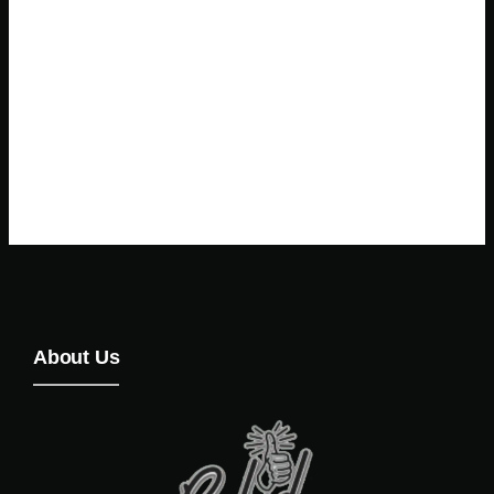
About Us