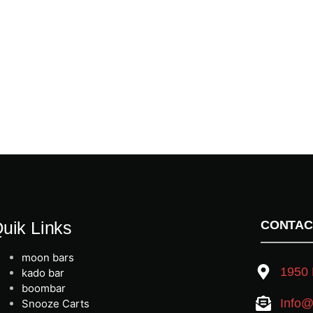
uik Links
CONTAC
moon bars
1950 
kado bar
boombar
Info@
Snooze Carts