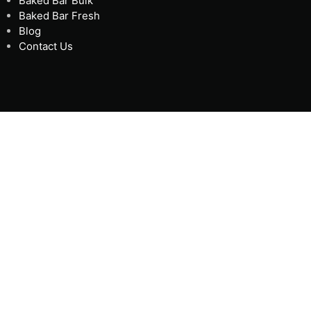
Baked Bar Bulk
Baked Bar Fresh
Blog
Contact Us
fahrungen und
blicke in das 1
gebot