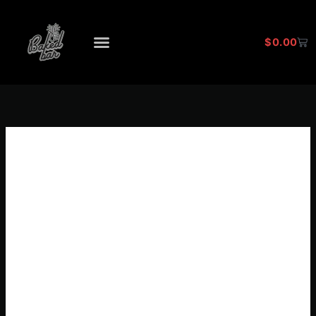
Skip
to
content
$
0.00
CA
Explorando a
plataforma de
apostas Betway no