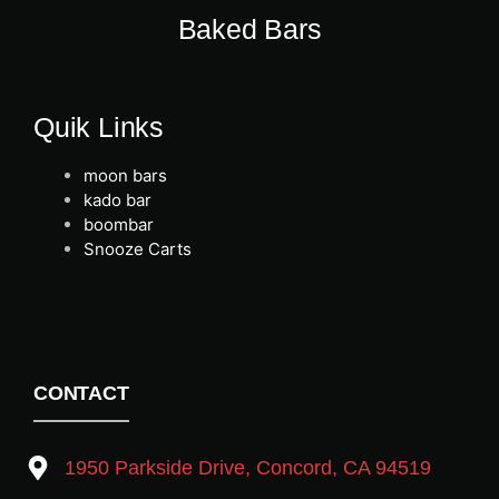
Baked Bars
Quik Links
moon bars
kado bar
boombar
Snooze Carts
CONTACT
1950 Parkside Drive, Concord, CA 94519