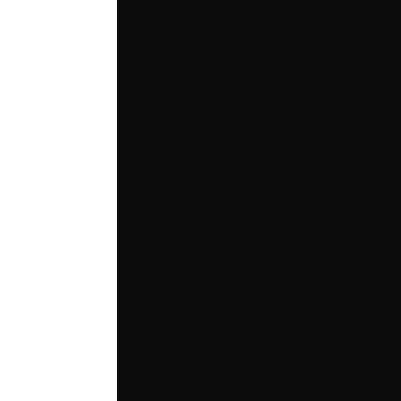
8
nza
e