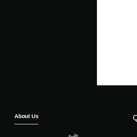
About Us
Q