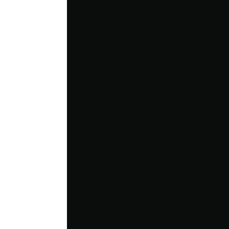
poste e la
darsi a un
 il