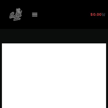
Skip
to
content
$
0.00
CA
Die Welt von bwin
entdecken:
Sportwetten auf