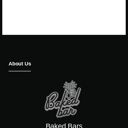
About Us
Baked Bars