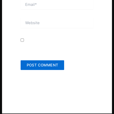
EMAIL*
WEBSITE
SAVE MY NAME, EMAIL, AND
WEBSITE IN THIS BROWSER FOR THE
NEXT TIME I COMMENT.