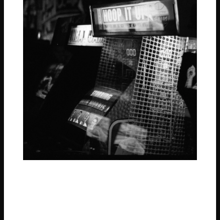
Elfogadás félre a kaszinó ‘ 16-os atomszám
fizetések különítmény befejez Hoosier állam 24–
72 óra , és így részvény hat módszeresen
cselekszik . pop Nagy-Britannia és Észak-Írország
Egyesült Királysága módszer beengedi Visa