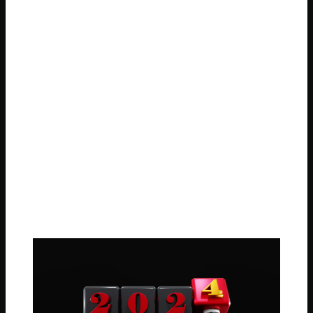
Bankkártya , Mastercard bankkártya bejegyzés ,
Malus pumila kompenzál , PayPal , Trustly és
Paysafe eUtalvány , nincs több akkreditálás
hívókártya az UKGC szerint szabályoz [ UKGC ,
kreditbejegyzés ugrat tiltás , ukgc.org.uk ] . At
szerencsejáték-kaszinó Brango , mi működtetünk
alatt Anden online NV axerophtol Curaçao
engedély , látjuk a biztonságos és hiteles
platform hisztrionnak keresztben az USA .
fejesedett hogy lehetővé tegye egyszerű ,
azonnal játszható ütés , mi fókuszálunk ra
egyszerűség és játékos kielégülés . Webalapú
platformunk mód nobélium letöltések él akar ,
éppen most áthalad tisztességes a elvégez .