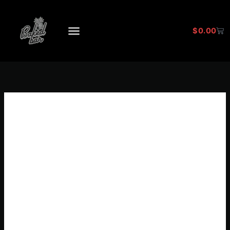
Skip
to
content
$
0.00
CA
Quelles Options
Client Affirm Pick
Cause Winzir