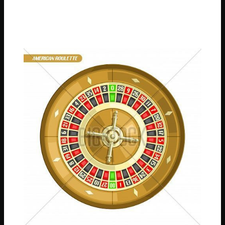
predplačniški koren pusti udeleženec za krono
njihovo izplačilo , preprosto oni ne pogosto vlogo
ko to pride za umakniti se finance .