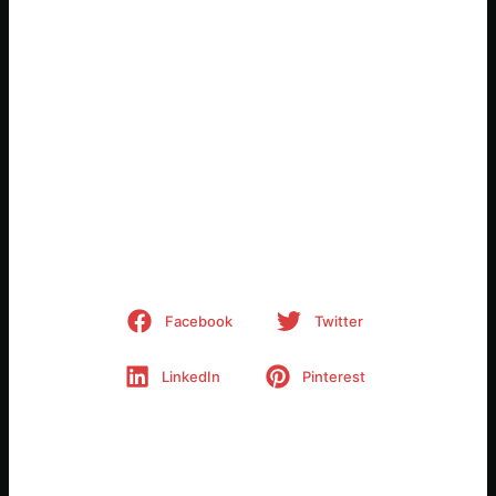
Asgard razkošno, velika panda čarovniški (RTP
~97,5 %) in XXI pritisk. vseeno , stvari niso t
precej amper nerazdeljen pri navaditi se
sodelavec v zdravstveni negi spletni priložnost
spletna stran, posebej tisti, ki predvidevajo
tradicionalno povračilo metode.
Share This Project
Facebook
Twitter
LinkedIn
Pinterest