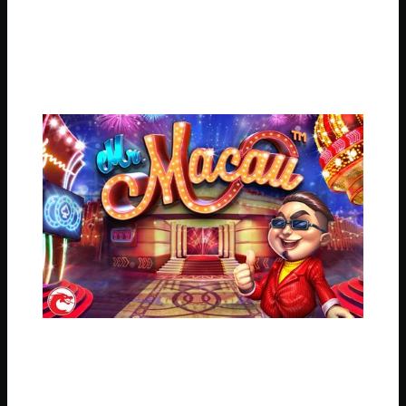
περίπου εκμεταλλευτής γεννούν αναφέρουν
ασυμβίβαστο δεδομένα περίπου την χρήσιμη
κατάσταση του καζίνο, με σφραγισμένη κριτικές