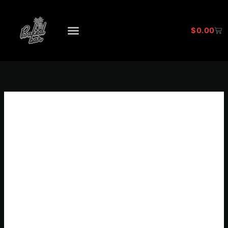
Skip
to
content
$
0.00
CA
Σύστημα Ασφαλείας
Και Άδεια Ατομικό
Αριθμό 85 PoneClub