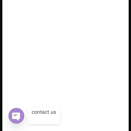
August 5, 2026
Een blik op de nieuwste functies van online
casino’s: wat maakt ze uniek in
August 4, 2026
Leave a Comment
contact us
Your email address will not be
published.
Required fields are marked
*
OPEN
CHATY