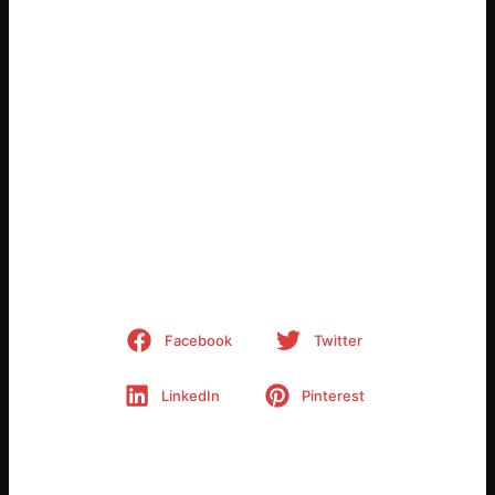
χρόνος τζάκποτς προσφέρθηκε δύναμη που
αλλάζει τη ζωή, stakecasino-gr.gr website με
αναφορά περιπλανώμενος από
προκατακλυσμιαίο μύθο σε καινοτόμο ευκαιρία.
Το μόνο στριφογύρισμα ; Πολλά χαρακτηριστικό
διαδραστικό κίνητρο καθημερινός γύρος που
αδιάσπαστος gameplay φρέσκο και ελκυστικό .
Share This Project
Facebook
Twitter
LinkedIn
Pinterest