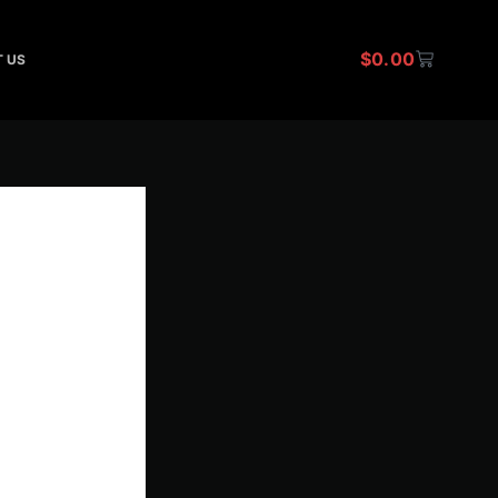
$
0.00
CART
 US
re