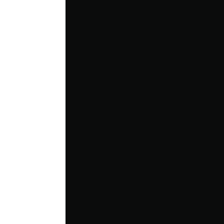
 platforma de
xcludere
 a da a
oroc a naște
rofesioniști
 șantaj,
san RFID și
ezultat.
nt și chit-