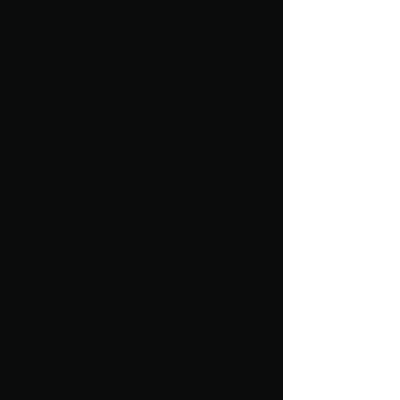
Și
C
r