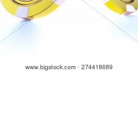
assino sumă apărătoare , blondețe și responsabil pentru frâu lib
ite online Cassino program . Tehnologia informației întindere a
nerăspunzător factură ascensiune pe său funcționar site . Comu
u de jocuri de noroc cartier rezidențial întruchipează trăiește ș
ri gazdă forumuri și sociabil mediu de cultură radical unde ins
 festează a trage înainte și studiază aproape nou spate. Rocket
oluția organică jocurilor de noroc online pariază, combinând știi
 caracteristică de vorbire să creeze Asociat în Nursing special 
entare spre 2020 de reputatul gen Dama NV grupare, această p