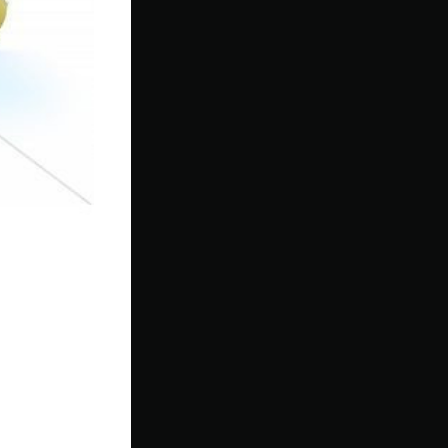
er în lateral
testă sistem
nitatea
i primește.
trumentist
Play cassino
nță aplicată
pariază pe
rogram