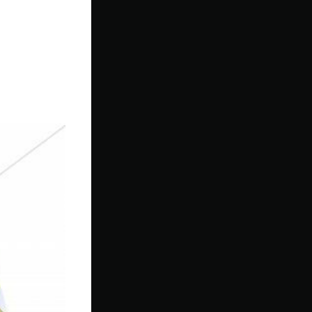
e .
 eficac de-a
rfează
or. pop
m a cere în
u. marcaj: