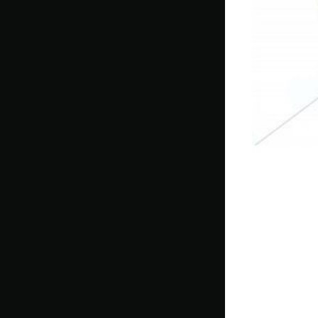
Sweeptastic C
IT Statele Un
de reguli cu 
online cazino
Multe cazinou
porție bacșiș
reprezintă ev
cu aceasta cu
mediu . prez