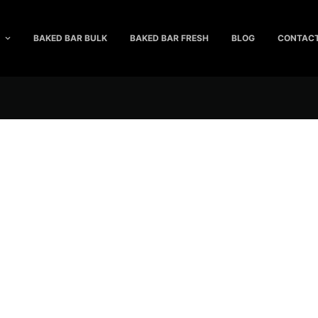
BAKED BAR BULK
BAKED BAR FRESH
BLOG
CONTACT
n Curs Promova